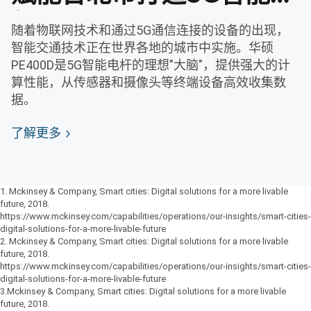
灯
随着物联网技术和通过5G通信连接的设备的出现，
智能交通技术正在世界各地的城市中实施。华硕
PE400D是5G智能电杆的理想"大脑"，提供强大的计
算性能，从传感器和摄像头等终端设备高效收集数
据。
了解更多
1. Mckinsey & Company, Smart cities: Digital solutions for a more livable
future, 2018.
https://www.mckinsey.com/capabilities/operations/our-insights/smart-cities-
digital-solutions-for-a-more-livable-future
2. Mckinsey & Company, Smart cities: Digital solutions for a more livable
future, 2018.
https://www.mckinsey.com/capabilities/operations/our-insights/smart-cities-
digital-solutions-for-a-more-livable-future
3.Mckinsey & Company, Smart cities: Digital solutions for a more livable
future, 2018.