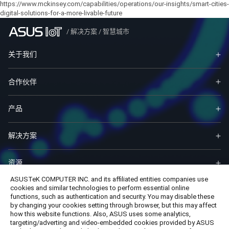
https://www.mckinsey.com/capabilities/operations/our-insights/smart-cities-
digital-solutions-for-a-more-livable-future
/
解决方案
/
智慧城市
关于我们
合作伙伴
产品
解决方案
资源
ASUSTeK COMPUTER INC. and its affiliated entities companies use
cookies and similar technologies to perform essential online
服务与支持
functions, such as authentication and security. You may disable these
by changing your cookies setting through browser, but this may affect
how this website functions. Also, ASUS uses some analytics,
联系我们
targeting/adverting and video-embedded cookies provided by ASUS