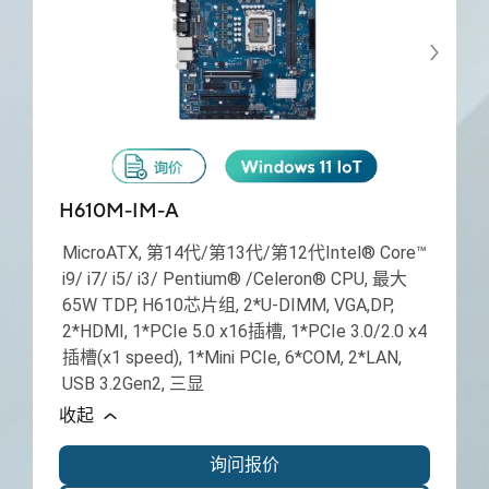
H610M-IM-A
MicroATX, 第14代/第13代/第12代Intel® Core™
i9/ i7/ i5/ i3/ Pentium® /Celeron® CPU, 最大
65W TDP, H610芯片组, 2*U-DIMM, VGA,DP,
2*HDMI, 1*PCIe 5.0 x16插槽, 1*PCIe 3.0/2.0 x4
插槽(x1 speed), 1*Mini PCIe, 6*COM, 2*LAN,
USB 3.2Gen2, 三显
收起
询问报价